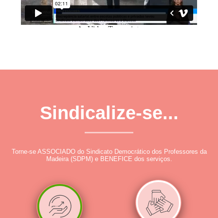
Sindicalize-se...
Torne-se ASSOCIADO do Sindicato Democrático dos Professores da
Madeira (SDPM) e BENEFICE dos serviços.