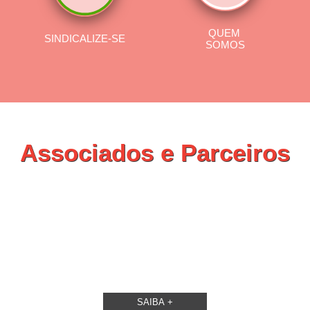
QUEM
SINDICALIZE-SE
SOMOS
Associados e Parceiros
Vantagens e Descontos!
ASSOCIADOS: Consulte a lista de PROTOCOLOS E PARCERIAS
estabelecidas pelo Sindicato Democrático dos Professores da
Madeira
PARCEIROS: Faça parte da rede de Parceiros do SDPM. Utilize a
nossa App para propor o estabelecimento de parcerias e protocolos.
SAIBA +